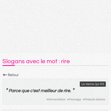
Slogans avec le mot : rire
La Vache Qui Rit
"
"
Parce que
c'
est
meilleur
de
rire
.
#
Alimentation
#
Fromage
#
Produits laitiers