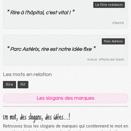
Le Rire médecin
"
"
Rire
à
l'
hôpital
, c'
est
vital
!
#
Santé
Parc Astérix
"
"
Parc Astérix,
rire
est
notre
idée
fixe
#
Jeux
#
Parcs de loisirs
Les mots en relation
Rire
Rit
Les slogans des marques
Un mot, des slogans, des idées...!
Retrouvez tous les slogans de marques qui contiennent le mot en