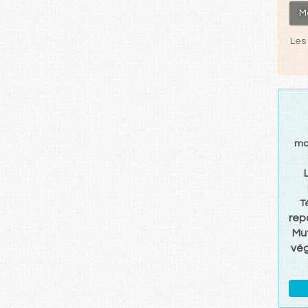
M
Les 
ma
T
rep
Mu
vé