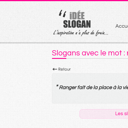
Aller
Accue
au
conten
Slogans avec le mot :
"
Ranger
fait
de
la
place
à
la
vi
Les s