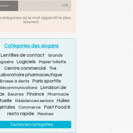
aison
33%
catégories où le mot apparaît le plus
souvent.
Catégories des slogans
Lentilles de contact
Grands
Logiciels
gasins
Papier toilette
Centre commercial
Thé
Laboratoire pharmaceutique
Paris sportifs
Brosse à dents
Livraison de
élécommunications
as
Finance
Beurres
Pharmacie
tuelle
Huiles
Résidences seniors
gétales
Fast Food &
Commerce
resto rapide
Piscines
Toutes les catégories