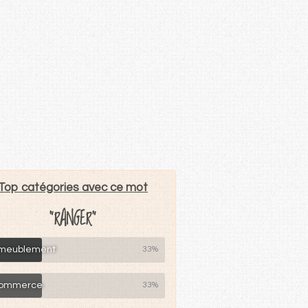
Top catégories avec ce mot
"RANGER"
meublement
33%
ommerce
33%