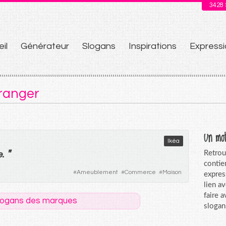
3428
il
Générateur
Slogans
Inspirations
Expressi
u
 ranger
Un mot
Ikéa
"
Retrou
e
.
contie
#
Ameublement
#
Commerce
#
Maison
expres
lien a
faire 
logans des marques
slogan