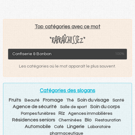
Top catégories avec ce mot
"RAFRAÎCHISSEZ"
Confiserie & Bonbon
100%
Les catégories où le mot apparaît le plus souvent.
Catégories des slogans
Fruits
Fromage
Soin du visage
Beauté
Thé
Santé
Agence de sécurité
Soin du corps
Salle de sport
Riz
Pompes funèbres
Agences immobilières
Résidences seniors
Bio
Cheminées
Restauration
Automobile
Lingerie
Café
Laboratoire
pharmaceutique