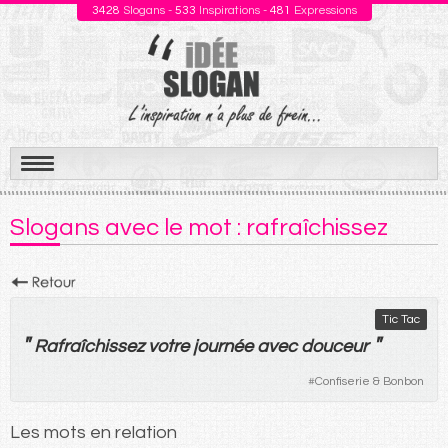
3428
Slogans -
533
Inspirations -
481
Expressions
Aller
au
Slogans avec le mot : rafraîchissez
contenu
Tic Tac
"
"
Rafraîchissez
votre
journée
avec
douceur
#
Confiserie & Bonbon
Les mots en relation