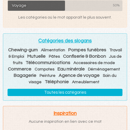
Voyage
50%
Les catégories où le mot apparaît le plus souvent.
Catégories des slogans
Chewing-gum
Pompes funèbres
Alimentation
Travail
Mutuelle
Confiserie & Bonbon
& Emploi
Pâtes
Jus de
Télécommunications
fruits
Accessoires de mode
Commerce
Eau minérale
Compotes
Déménagement
Bagagerie
Agence de voyage
Peinture
Soin du
Téléphonie
visage
Ameublement
Toutes les catégories
Inspiration
Aucune inspiration en lien avec ce mot