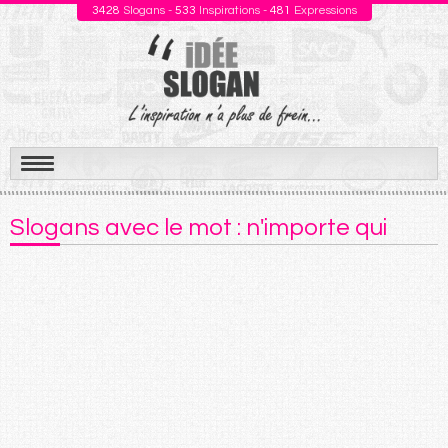
3428
Slogans -
533
Inspirations -
481
Expressions
Aller
au
Slogans avec le mot : n'importe qui
contenu