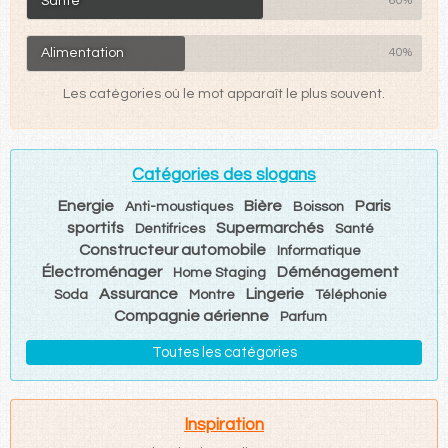
Santé
60%
Alimentation
40%
Les catégories où le mot apparaît le plus souvent.
Catégories des slogans
Energie
Bière
Paris
Anti-moustiques
Boisson
sportifs
Supermarchés
Dentifrices
Santé
Constructeur automobile
Informatique
Électroménager
Déménagement
Home Staging
Assurance
Lingerie
Soda
Montre
Téléphonie
Compagnie aérienne
Parfum
Toutes les catégories
Inspiration