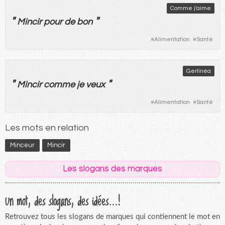
Comme j'aime
"
"
Mincir
pour
de
bon
#
Alimentation
#
Santé
Gerlinéa
"
"
Mincir
comme
je
veux
#
Alimentation
#
Santé
Les mots en relation
Minceur
Mincir
Les slogans des marques
Un mot, des slogans, des idées...!
Retrouvez tous les slogans de marques qui contiennent le mot en