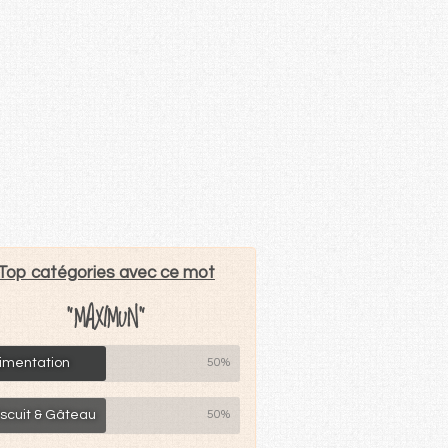
Top catégories avec ce mot
"MAXIMUN"
limentation
50%
iscuit & Gâteau
50%