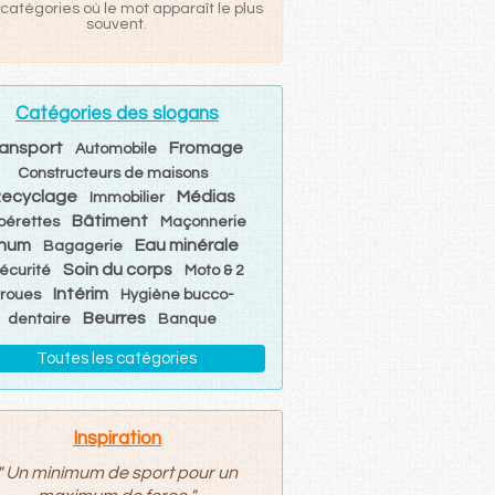
catégories où le mot apparaît le plus
souvent.
Catégories des slogans
ansport
Fromage
Automobile
Constructeurs de maisons
ecyclage
Médias
Immobilier
Bâtiment
pérettes
Maçonnerie
hum
Eau minérale
Bagagerie
Soin du corps
écurité
Moto & 2
Intérim
roues
Hygiène bucco-
Beurres
dentaire
Banque
Toutes les catégories
Inspiration
"
Un minimum de sport pour un