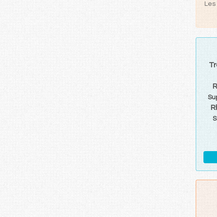
Les 
Tr
R
Su
R
S