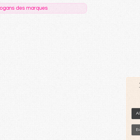
logans des marques
A
B