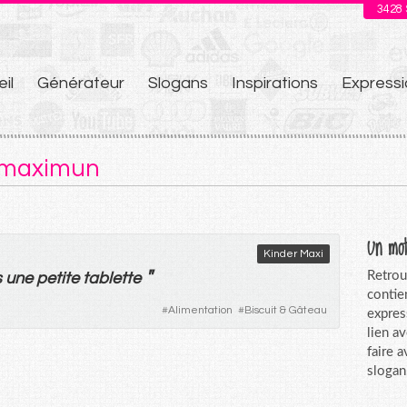
3428
il
Générateur
Slogans
Inspirations
Expressi
u
: maximun
Un mot
Kinder Maxi
"
Retrou
s
une
petite
tablette
contie
#
Alimentation
#
Biscuit & Gâteau
expres
lien a
faire 
slogan