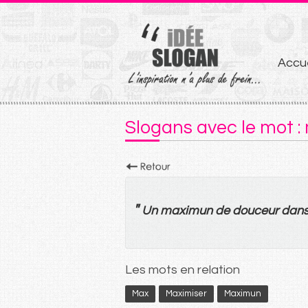
Aller
Accue
au
conten
Slogans avec le mot 
"
Un
maximun
de
douceur
dan
Les mots en relation
Max
Maximiser
Maximun