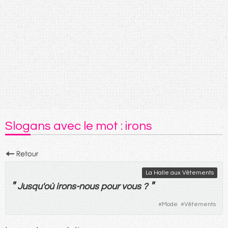
Slogans avec le mot : irons
La Halle aux Vêtements
"
"
Jusqu'où
irons
-
nous
pour
vous
?
#
Mode
#
Vêtements