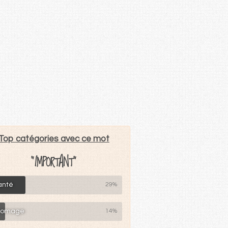
Top catégories avec ce mot
"IMPORTANT"
anté
29%
romage
14%