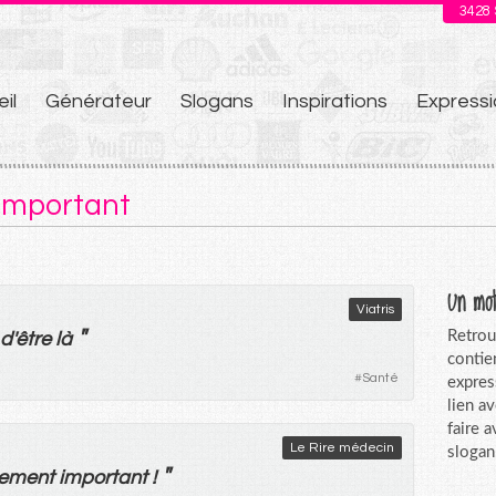
3428
il
Générateur
Slogans
Inspirations
Expressi
u
 important
Un mot
Viatris
"
Retrou
d'
être
là
contie
#
Santé
expres
lien a
faire 
Le Rire médecin
slogan
"
lement
important
!