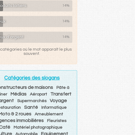
oduits laitiers
14%
eux
14%
eux d'argent
14%
catégories où le mot apparaît le plus
souvent.
Catégories des slogans
nstructeurs de maisons
Pâte à
Médias
Transfert
iner
Aéroport
argent
Voyage
Supermarchés
Santé
stauration
Informatique
Moto & 2 roues
Ameublement
gences immobilières
Fleuristes
Café
Matériel photographique
ulture
Equipement
Automobile