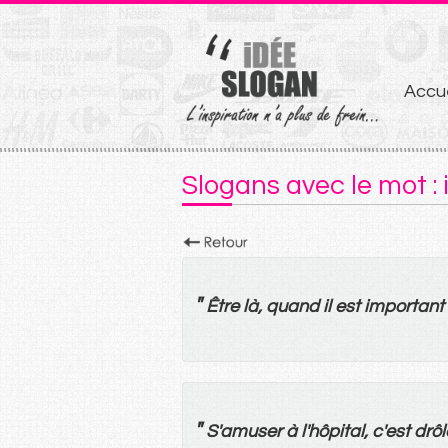
Aller
Accue
au
conten
Slogans avec le mot :
"
Être
là
,
quand
il
est
important
"
S'
amuser
à
l'
hôpital
, c'
est
drô