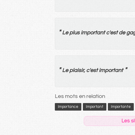
"
Le
plus
important
c'
est
de
ga
"
"
Le
plaisir
, c'
est
important
Les mots en relation
Importance
Important
Importante
Les s