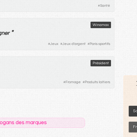
#
Santé
Winamax
"
gner
#
Jeux
#
Jeux d'argent
#
Paris sportifs
Président
#
Fromage
#
Produits laitiers
S
logans des marques
F