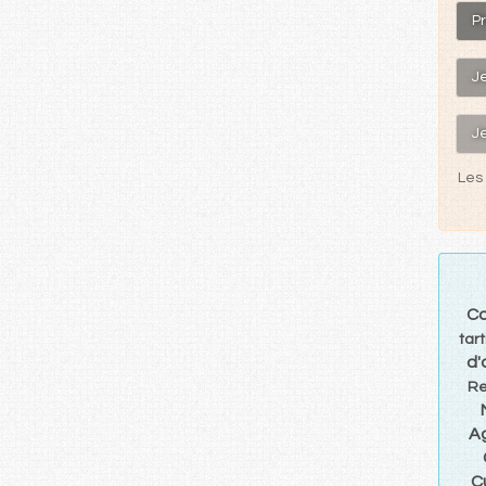
Pr
J
J
Les 
Co
tart
d'
Re
A
C