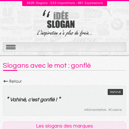
3428
Slogans -
533
Inspirations -
481
Expressions
Aller
au
Slogans avec le mot : gonflé
contenu
Vahiné
"
"
Vahiné, c'
est
gonflé
!
#
Alimentation
#
Cuisine
Les slogans des marques