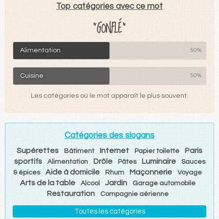
Top catégories avec ce mot
"GONFLÉ"
Alimentation
50%
Cuisine
50%
Les catégories où le mot apparaît le plus souvent.
Catégories des slogans
Supérettes
Internet
Paris
Bâtiment
Papier toilette
sportifs
Drôle
Luminaire
Alimentation
Pâtes
Sauces
Aide à domicile
Maçonnerie
& épices
Rhum
Voyage
Arts de la table
Jardin
Alcool
Garage automobile
Restauration
Compagnie aérienne
Toutes les catégories