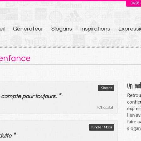
3428
il
Générateur
Slogans
Inspirations
Expressi
u
 enfance
Un mot
Kinder
"
Retrou
compte
pour
toujours
.
contie
#
Chocolat
expres
lien a
faire 
Kinder Maxi
slogan
"
dulte