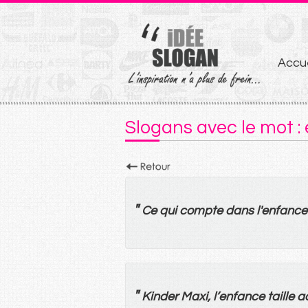
Aller
Accue
au
conten
Slogans avec le mot :
"
Ce
qui
compte
dans
l'
enfance
"
Kinder Maxi, l’
enfance
taille
a