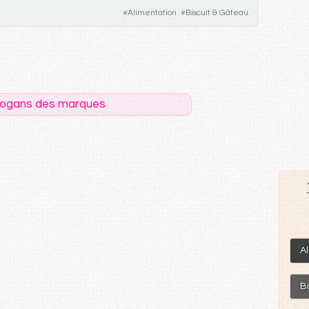
#
Alimentation
#
Biscuit & Gâteau
logans des marques
A
B