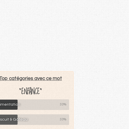
Top catégories avec ce mot
"ENFANCE"
limentation
33%
iscuit & Gâteau
33%