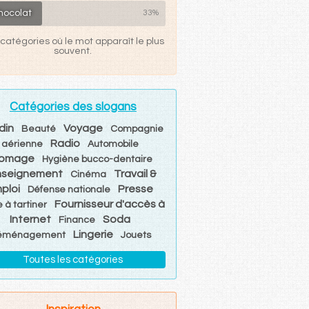
hocolat
33%
catégories où le mot apparaît le plus
souvent.
Catégories des slogans
din
Voyage
Beauté
Compagnie
Radio
aérienne
Automobile
romage
Hygiène bucco-dentaire
nseignement
Travail &
Cinéma
ploi
Presse
Défense nationale
Fournisseur d'accès à
 à tartiner
Internet
Soda
Finance
Lingerie
éménagement
Jouets
Toutes les catégories