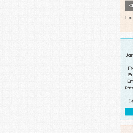
C
Les 
Jar
F
E
Em
Pâte
D