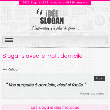
3428
Slogans -
533
Inspirations -
481
Expressions
Aller
au
Slogans avec le mot : domicile
contenu
Argel
"
"
Vos
surgelés
à
domicile
, c'
est
si
facile
#
Produits surgelés
Les slogans des marques