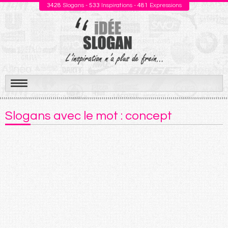
3428
Slogans -
533
Inspirations -
481
Expressions
Aller
au
Slogans avec le mot : concept
contenu