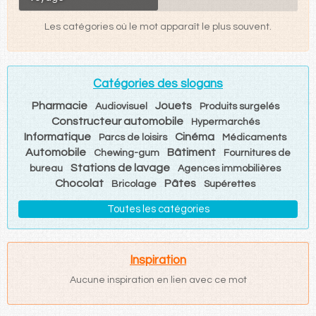
Les catégories où le mot apparaît le plus souvent.
Catégories des slogans
Pharmacie
Jouets
Audiovisuel
Produits surgelés
Constructeur automobile
Hypermarchés
Informatique
Cinéma
Parcs de loisirs
Médicaments
Automobile
Bâtiment
Chewing-gum
Fournitures de
Stations de lavage
bureau
Agences immobilières
Chocolat
Pâtes
Bricolage
Supérettes
Toutes les catégories
Inspiration
Aucune inspiration en lien avec ce mot