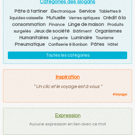
Catégories des slogans
Pâte à tartiner
Service
Électronique
Tablettes &
Mutuelle
Crédit à la
liquides vaisselle
Verres optiques
consommation
Linge de maison
Finance
Produits
Jeux de société
Organismes
surgelés
Bâtiment
Humanitaires
Luminaire
Lingerie
Tourisme
Pneumatique
Pâtes
Confiserie & Bonbon
Hôtel
Toutes les catégories
Inspiration
"
Un clic et le voyage est à vous
"
#
Voyage
Expression
Aucune expression en lien avec ce mot