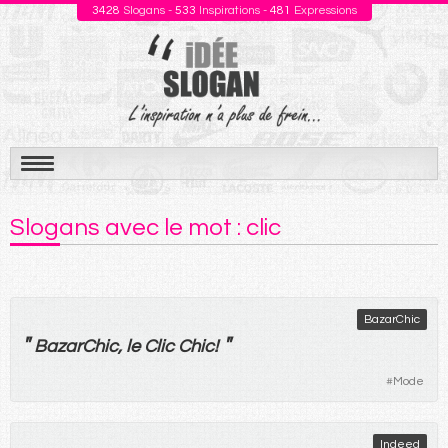
3428
Slogans -
533
Inspirations -
481
Expressions
Aller
au
Slogans avec le mot : clic
contenu
BazarChic
"
"
BazarChic,
le
Clic
Chic
!
#
Mode
Indeed