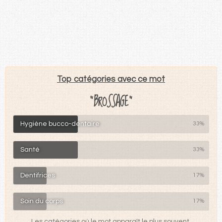
Top catégories avec ce mot
"BROSSAGE"
Hygiène bucco-dentaire
33%
Santé
33%
Dentifrices
17%
Soin du corps
17%
Les catégories où le mot apparaît le plus souvent.