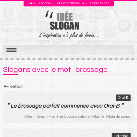
3428
Slogans -
533
Inspirations -
481
Expressions
Aller
au
Slogans avec le mot : brossage
contenu
Oral-B
"
"
Le
brossage
parfait
commence
avec Oral-B
#
Dentifrices
#
Hygiène bucco-dentaire
#
Santé
#
Soin du corps
Listerine