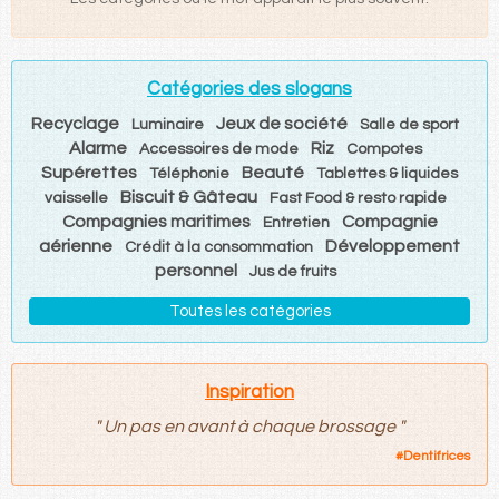
Catégories des slogans
Recyclage
Jeux de société
Luminaire
Salle de sport
Alarme
Riz
Accessoires de mode
Compotes
Supérettes
Beauté
Téléphonie
Tablettes & liquides
Biscuit & Gâteau
vaisselle
Fast Food & resto rapide
Compagnies maritimes
Compagnie
Entretien
aérienne
Développement
Crédit à la consommation
personnel
Jus de fruits
Toutes les catégories
Inspiration
"
Un pas en avant à chaque brossage
"
#
Dentifrices