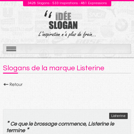
3428
Slogans -
533
Inspirations -
481
Expressions
Aller
au
Slogans de la marque Listerine
contenu
Listerine
"
Ce
que
le
brossage
commence
, Listerine
le
"
termine