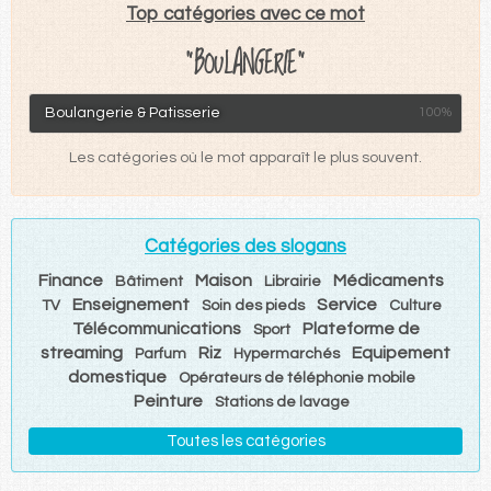
Top catégories avec ce mot
"BOULANGERIE"
Boulangerie & Patisserie
100%
Les catégories où le mot apparaît le plus souvent.
Catégories des slogans
Finance
Maison
Médicaments
Bâtiment
Librairie
Enseignement
Service
TV
Soin des pieds
Culture
Télécommunications
Plateforme de
Sport
streaming
Riz
Equipement
Parfum
Hypermarchés
domestique
Opérateurs de téléphonie mobile
Peinture
Stations de lavage
Toutes les catégories