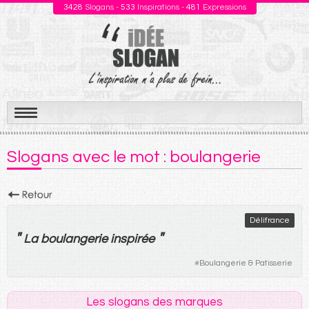
3428
Slogans -
533
Inspirations -
481
Expressions
Aller
au
Slogans avec le mot : boulangerie
contenu
Délifrance
"
"
La
boulangerie
inspirée
#
Boulangerie & Patisserie
Les slogans des marques