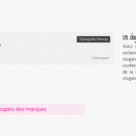
Un slo
Transports Mendy
Voici
recher
#
Transport
sloga
confèr
de la
slogan
logans des marques