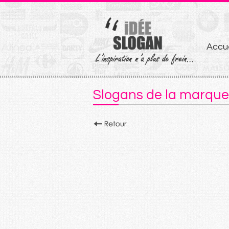
Aller
Accue
au
conten
Slogans de la marqu