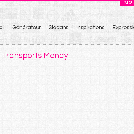
3428
il
Générateur
Slogans
Inspirations
Expressi
u
e Transports Mendy