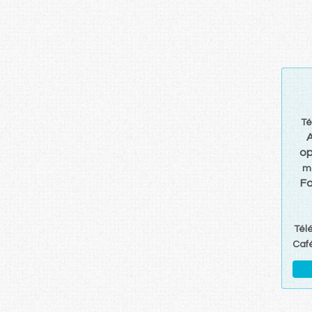
Té
op
m
Fa
Tél
Caf