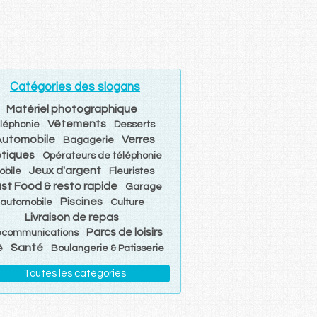
Catégories des slogans
Matériel photographique
Vêtements
léphonie
Desserts
Automobile
Verres
Bagagerie
tiques
Opérateurs de téléphonie
Jeux d'argent
obile
Fleuristes
st Food & resto rapide
Garage
Piscines
automobile
Culture
Livraison de repas
Parcs de loisirs
écommunications
Santé
é
Boulangerie & Patisserie
Toutes les catégories