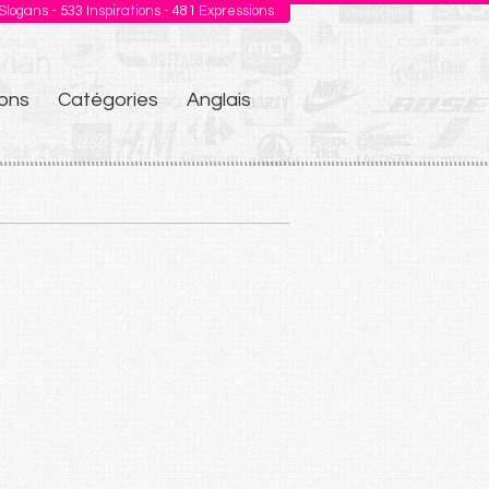
Slogans -
533
Inspirations -
481
Expressions
ons
Catégories
Anglais