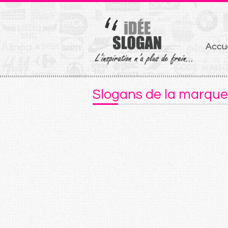
Aller
Accue
au
conten
Slogans de la marqu