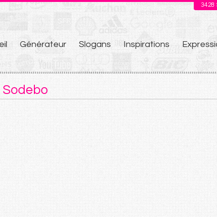
3428
il
Générateur
Slogans
Inspirations
Expressi
u
e Sodebo