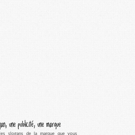
gan, une publicité, une marque
 les slogans de la marque que vous