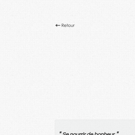
"
"
Se
nourrir
de
bonheur