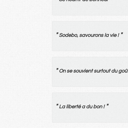
"
"
Sodebo,
savourons
la
vie
!
"
On
se
souvient
surtout
du
goû
"
"
La
liberté
a
du
bon
!