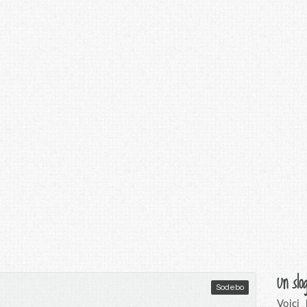
Un slo
Sodebo
Voici