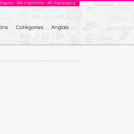
Slogans -
533
Inspirations -
481
Expressions
ons
Catégories
Anglais