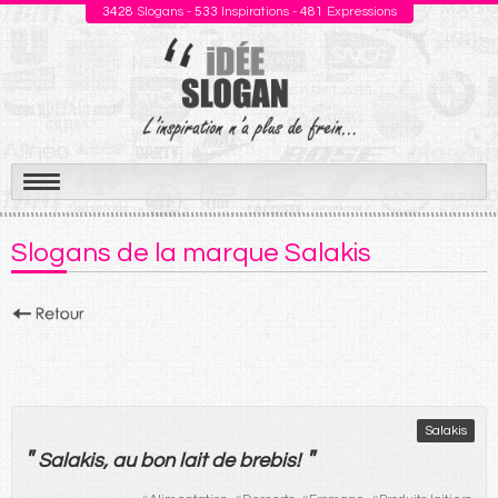
3428
Slogans -
533
Inspirations -
481
Expressions
Aller
au
Slogans de la marque Salakis
contenu
Salakis
"
"
Salakis,
au
bon
lait
de
brebis
!