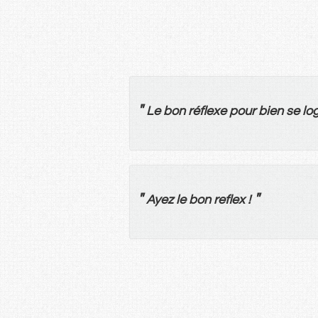
"
Le
bon
réflexe
pour
bien
se
lo
"
"
Ayez
le
bon
reflex
!