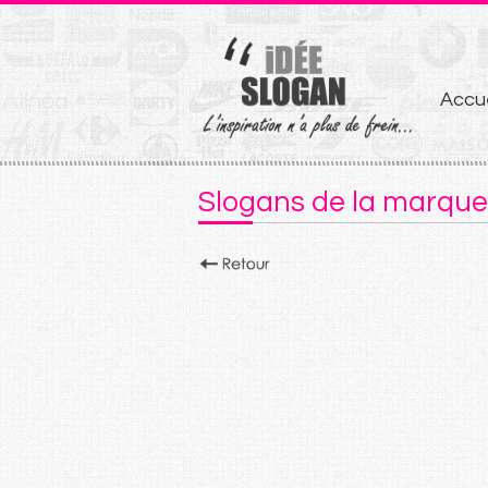
Aller
Accue
au
conten
Slogans de la marqu