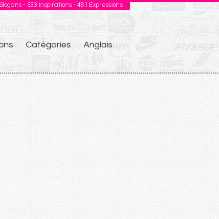
Slogans -
533
Inspirations -
481
Expressions
ons
Catégories
Anglais