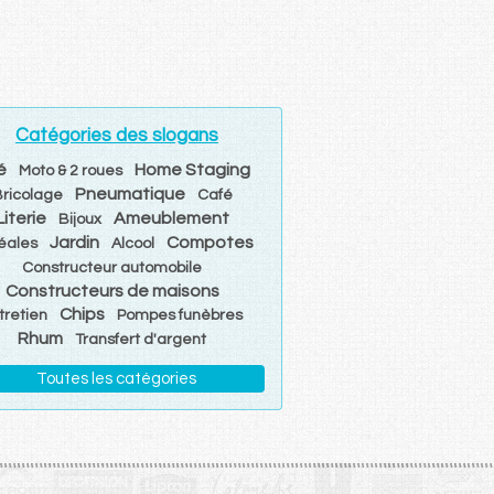
Catégories des slogans
é
Home Staging
Moto & 2 roues
Pneumatique
Bricolage
Café
Literie
Ameublement
Bijoux
Jardin
Compotes
éales
Alcool
Constructeur automobile
Constructeurs de maisons
Chips
tretien
Pompes funèbres
Rhum
Transfert d'argent
Toutes les catégories