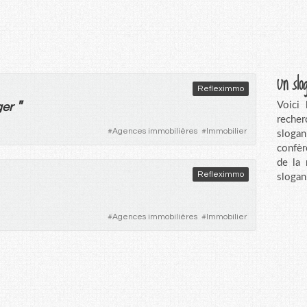
Un slo
Refleximmo
"
Voici
ger
recher
#
Agences immobilières
#
Immobilier
sloga
confèr
de la
Refleximmo
slogan
#
Agences immobilières
#
Immobilier