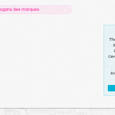
logans des marques
Th
Cér
En