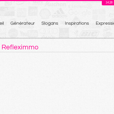
3428
il
Générateur
Slogans
Inspirations
Expressi
u
e Refleximmo