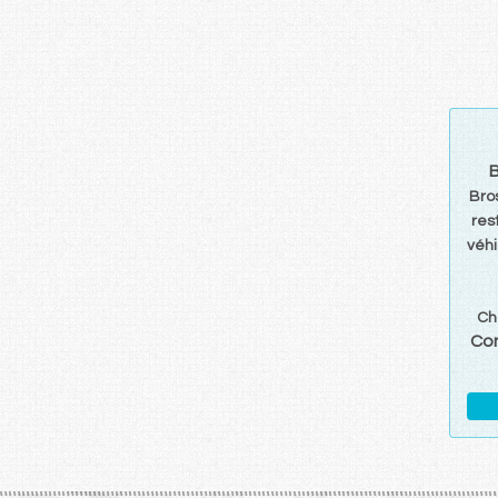
Bro
res
véhi
Ch
Con