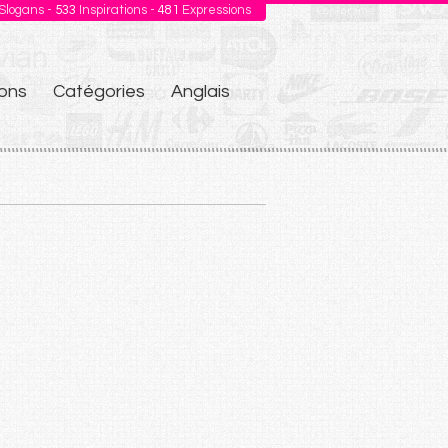
Slogans -
533
Inspirations -
481
Expressions
ons
Catégories
Anglais