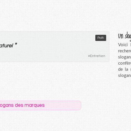
Un slo
Polti
"
Voici
aturel
recher
#
Entretien
sloga
confèr
de la
slogan
logans des marques