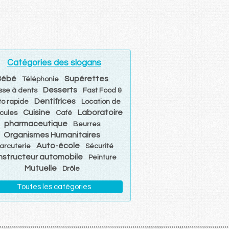
Catégories des slogans
Bébé
Supérettes
Téléphonie
Desserts
sse à dents
Fast Food &
Dentifrices
to rapide
Location de
Cuisine
Laboratoire
cules
Café
pharmaceutique
Beurres
Organismes Humanitaires
Auto-école
arcuterie
Sécurité
structeur automobile
Peinture
Mutuelle
Drôle
Toutes les catégories