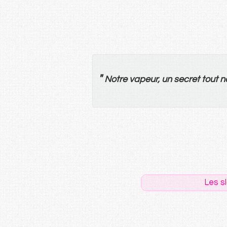
"
Notre
vapeur
,
un
secret
tout
n
Les s