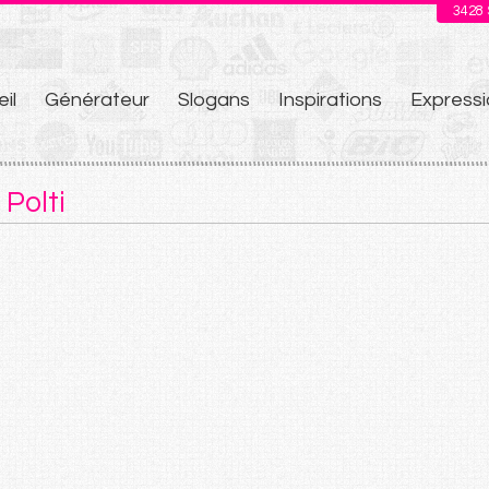
3428
il
Générateur
Slogans
Inspirations
Expressi
u
Polti