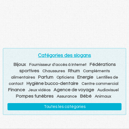
Catégories des slogans
Bijoux
Fédérations
Fournisseur d'accès à Internet
sportives
Rhum
Chaussures
Compléments
Parfum
Energie
alimentaires
Opticiens
Lentilles de
Hygiène bucco-dentaire
contact
Centre commercial
Finance
Agence de voyage
Jeux vidéos
Audiovisuel
Pompes funèbres
Bébé
Assurance
Animaux
Toutes les catégories