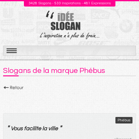
3428
Slogans -
533
Inspirations -
481
Expressions
Aller
au
Slogans de la marque Phébus
contenu
Phébus
"
"
Vous
facilite
la
ville