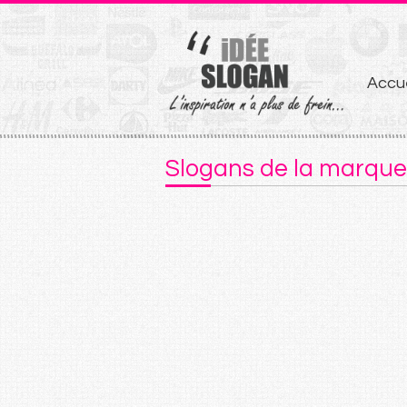
Aller
Accue
au
conten
Slogans de la marqu