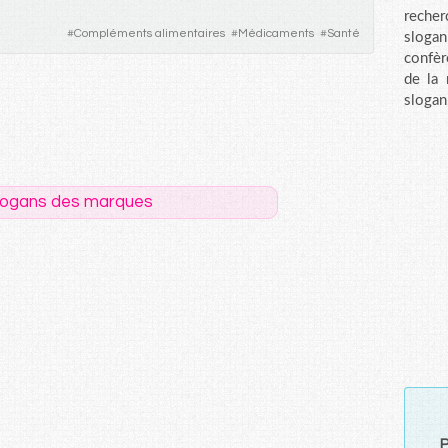
recher
#
Compléments alimentaires
#
Médicaments
#
Santé
sloga
confèr
de la
slogan
logans des marques
P