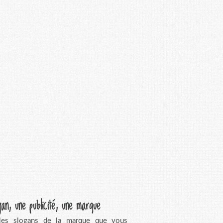
gan, une publicité, une marque
 les slogans de la marque que vous