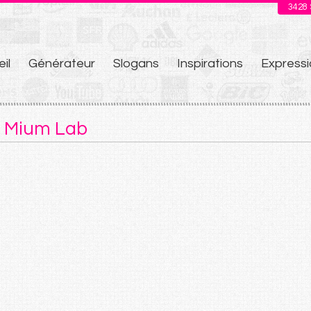
3428
il
Générateur
Slogans
Inspirations
Expressi
u
e Mium Lab