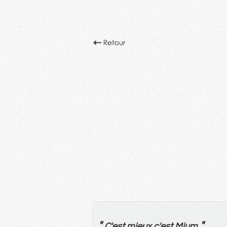
"
"
C'
est
mieux
c'
est
Mium