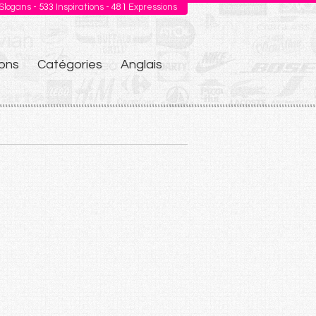
Slogans -
533
Inspirations -
481
Expressions
ons
Catégories
Anglais