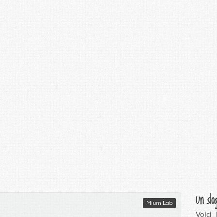
Un slo
Mium Lab
Voici