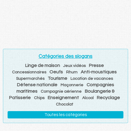
Catégories des slogans
Linge de maison
Presse
Jeux vidéos
Oeufs
Anti-moustiques
Concessionnaires
Rhum
Tourisme
Supermarchés
Location de vacances
Défense nationale
Compagnies
Maçonnerie
maritimes
Boulangerie &
Compagnie aérienne
Patisserie
Enseignement
Recyclage
Chips
Alcool
Chocolat
Toutes les catégories