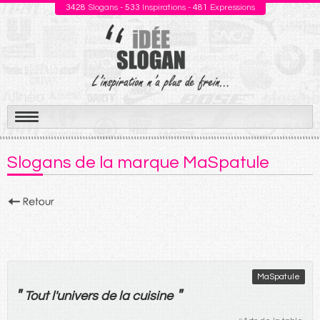
3428
Slogans -
533
Inspirations -
481
Expressions
Aller
au
Slogans de la marque MaSpatule
contenu
MaSpatule
"
"
Tout
l'
univers
de
la
cuisine