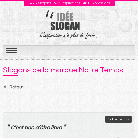
3428
Slogans -
533
Inspirations -
481
Expressions
Aller
au
Slogans de la marque Notre Temps
contenu
Notre Temps
"
"
C’
est
bon
d’
être
libre