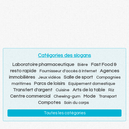
Catégories des slogans
Laboratoire pharmaceutique
Fast Food &
Bière
resto rapide
Agences
Fournisseur d'accès à Internet
immobilières
Salle de sport
Jeux vidéos
Compagnies
Parcs de loisirs
maritimes
Equipement domestique
Transfert d'argent
Arts de la table
Cuisine
Riz
Centre commercial
Mode
Chewing-gum
Transport
Compotes
Soin du corps
Toutes les catégories