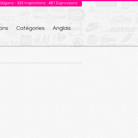
Slogans -
533
Inspirations -
481
Expressions
ons
Catégories
Anglais