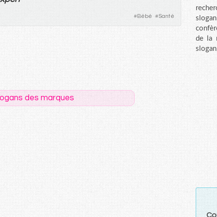
recher
#
Bébé
#
Santé
sloga
confèr
de la
slogan
logans des marques
Co