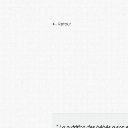
"
La
nutrition
des
bébés
a
son
e