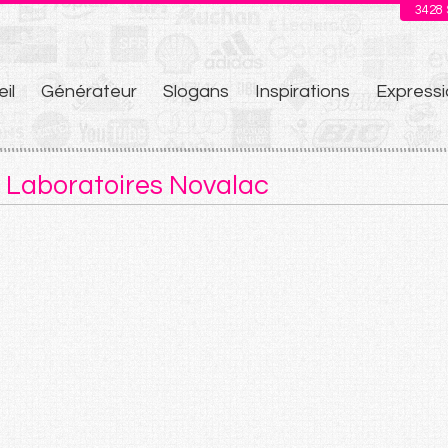
3428
il
Générateur
Slogans
Inspirations
Expressi
u
 Laboratoires Novalac