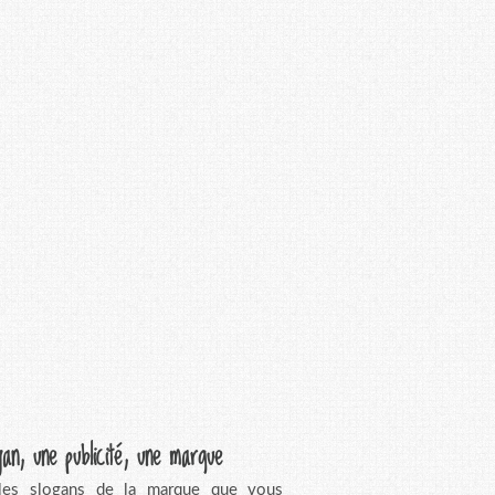
gan, une publicité, une marque
 les slogans de la marque que vous