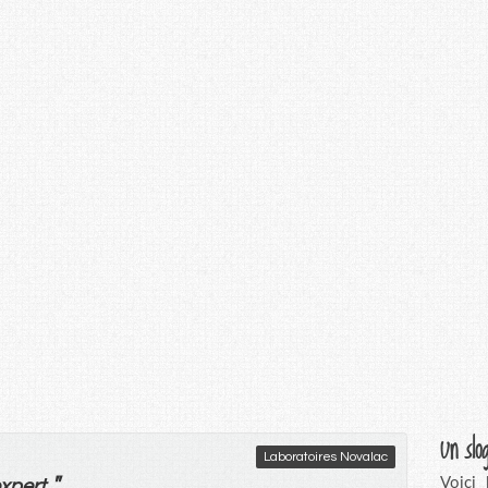
Un slo
Laboratoires Novalac
"
Voici
xpert