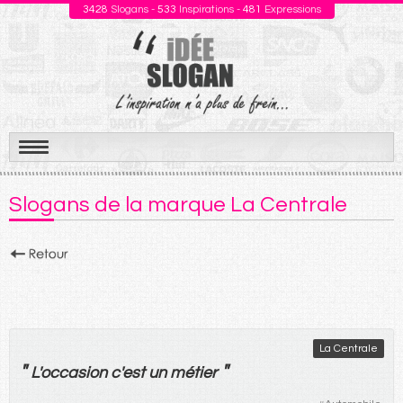
3428
Slogans -
533
Inspirations -
481
Expressions
Aller
au
Slogans de la marque La Centrale
contenu
La Centrale
"
"
L'
occasion
c'
est
un
métier