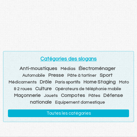
Catégories des slogans
Anti-moustiques
Électroménager
Médias
Presse
Sport
Automobile
Pâte à tartiner
Drôle
Home Staging
Médicaments
Paris sportifs
Moto
Culture
& 2 roues
Opérateurs de téléphonie mobile
Maçonnerie
Compotes
Défense
Jouets
Pâtes
nationale
Equipement domestique
Toutes les catégories