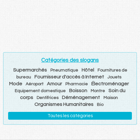
Catégories des slogans
Supermarchés
Hôtel
Pneumatique
Fournitures de
Fournisseur d'accès à Internet
bureau
Jouets
Mode
Amour
Électroménager
Aéroport
Pharmacie
Boisson
Soin du
Equipement domestique
Montre
corps
Déménagement
Dentifrices
Maison
Organismes Humanitaires
Bio
Toutes les catégories