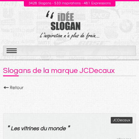
3428
Slogans -
533
Inspirations -
481
Expressions
Aller
au
Slogans de la marque JCDecaux
contenu
JCDecaux
"
"
Les
vitrines
du
monde