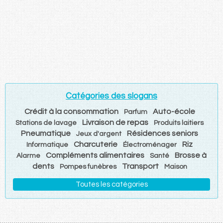
Catégories des slogans
Crédit à la consommation
Auto-école
Parfum
Livraison de repas
Stations de lavage
Produits laitiers
Pneumatique
Résidences seniors
Jeux d'argent
Charcuterie
Riz
Informatique
Électroménager
Compléments alimentaires
Brosse à
Alarme
Santé
dents
Transport
Pompes funèbres
Maison
Toutes les catégories