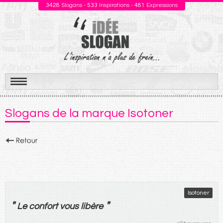
3428
Slogans -
533
Inspirations -
481
Expressions
Aller
au
Slogans de la marque Isotoner
contenu
Isotoner
"
"
Le
confort
vous
libère