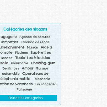
Catégories des slogans
Bagagerie
Agence de sécurité
Compotes
Livraison de repas
Enseignement
Aide à
Maison
omicile
Supérettes
Piscines
Tablettes & liquides
Service
sselle
Chewing-gum
Pharmacie
Amour
Dentifrices
Garage
Opérateurs de
automobile
téléphonie mobile
Téléphonie
ation de vacances
Boulangerie &
Patisserie
Toutes les catégories