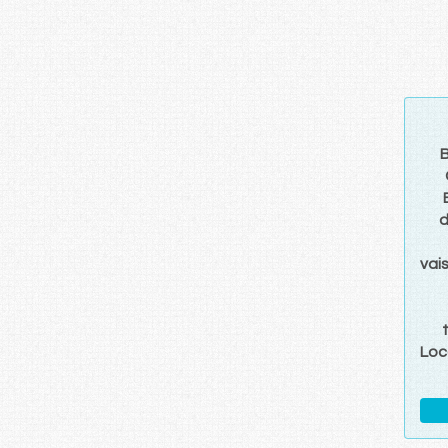
d
vai
Loc