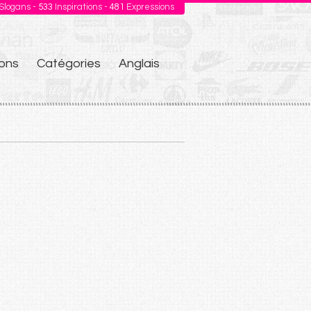
Slogans -
533
Inspirations -
481
Expressions
ons
Catégories
Anglais