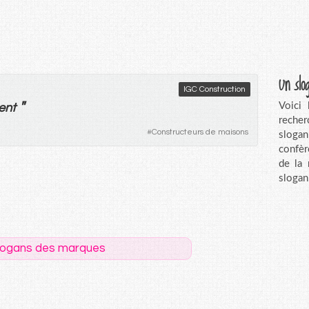
Un slo
IGC Construction
"
Voici
ent
recher
#
Constructeurs de maisons
sloga
confèr
de la
slogan
logans des marques