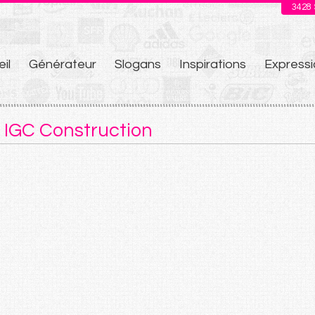
3428
il
Générateur
Slogans
Inspirations
Expressi
u
 IGC Construction