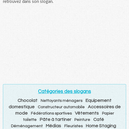
retrouvez dans son slogan.
Catégories des slogans
Chocolat
Equipement
Nettoyants ménagers
domestique
Accessoires de
Constructeur automobile
mode
Vêtements
Fédérations sportives
Papier
Pâte à tartiner
Café
toilette
Peinture
Médias
Home Staging
Déménagement
Fleuristes