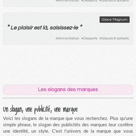
#
Alimentation
#
Desserts
#
Glaces & sorbets
Glace Magnum
"
"
Le
plaisir
est
là
,
saisissez
-
le
#
Alimentation
#
Desserts
#
Glaces & sorbets
Les slogans des marques
Un slogan, une publicité, une marque
Voici les slogans de la marque que vous recherchez. Plus qu'une
simple phrase, le slogan des publicités des marques leur confère
une identité, un style. C'est l'univers de la marque que vous