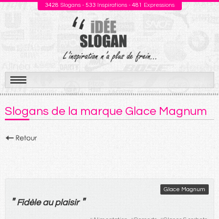
3428
Slogans -
533
Inspirations -
481
Expressions
Aller
au
Slogans de la marque Glace Magnum
contenu
Glace Magnum
"
"
Fidèle
au
plaisir