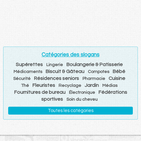
Catégories des slogans
Supérettes
Boulangerie & Patisserie
Lingerie
Biscuit & Gâteau
Bébé
Médicaments
Compotes
Résidences seniors
Cuisine
Sécurité
Pharmacie
Fleuristes
Jardin
Thé
Recyclage
Médias
Fournitures de bureau
Fédérations
Électronique
sportives
Soin du cheveu
Toutes les catégories