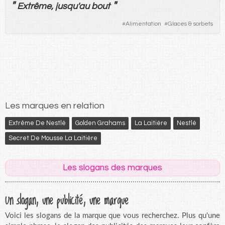
"
"
Extrême
,
jusqu'au
bout
#
Alimentation
#
Glaces & sorbets
Les marques en relation
Extrême De Nestlé
Golden Grahams
La Laitière
Nestlé
Secret De Mousse La Laitière
Les slogans des marques
Un slogan, une publicité, une marque
Voici les slogans de la marque que vous recherchez. Plus qu'une