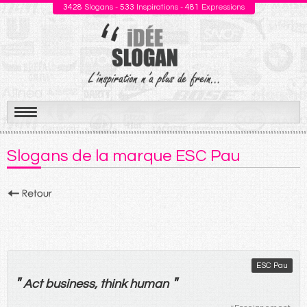
3428
Slogans -
533
Inspirations -
481
Expressions
Aller
au
Slogans de la marque ESC Pau
contenu
ESC Pau
"
"
Act business, think human