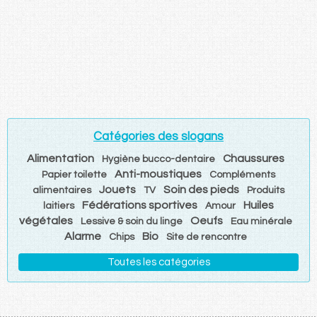
Catégories des slogans
Alimentation
Chaussures
Hygiène bucco-dentaire
Anti-moustiques
Papier toilette
Compléments
Jouets
Soin des pieds
alimentaires
TV
Produits
Fédérations sportives
Huiles
laitiers
Amour
végétales
Oeufs
Lessive & soin du linge
Eau minérale
Alarme
Bio
Chips
Site de rencontre
Toutes les catégories