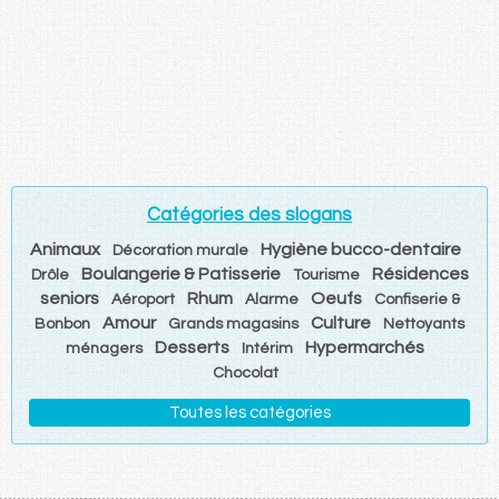
Catégories des slogans
Animaux
Hygiène bucco-dentaire
Décoration murale
Boulangerie & Patisserie
Résidences
Drôle
Tourisme
seniors
Rhum
Oeufs
Aéroport
Alarme
Confiserie &
Amour
Culture
Bonbon
Grands magasins
Nettoyants
Desserts
Hypermarchés
ménagers
Intérim
Chocolat
Toutes les catégories