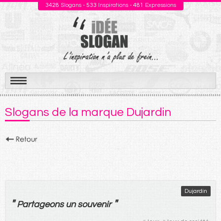
3428
Slogans -
533
Inspirations -
481
Expressions
Aller
au
Slogans de la marque Dujardin
contenu
Dujardin
"
"
Partageons
un
souvenir