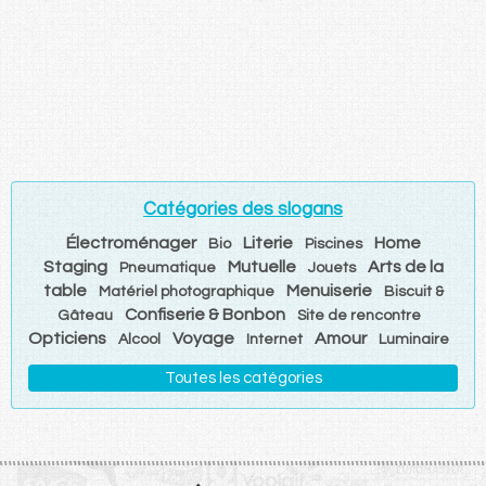
Catégories des slogans
Électroménager
Literie
Home
Bio
Piscines
Staging
Mutuelle
Arts de la
Pneumatique
Jouets
table
Menuiserie
Matériel photographique
Biscuit &
Confiserie & Bonbon
Gâteau
Site de rencontre
Opticiens
Voyage
Amour
Alcool
Internet
Luminaire
Toutes les catégories