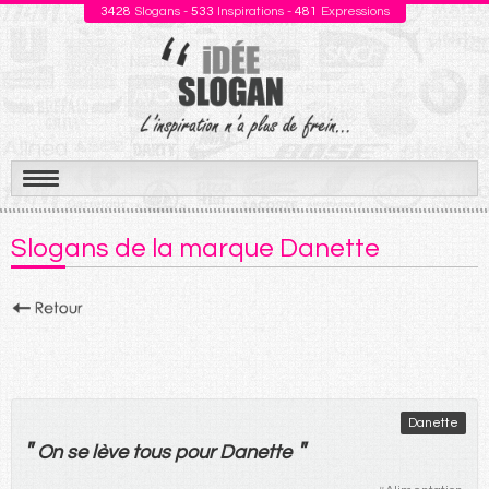
3428
Slogans -
533
Inspirations -
481
Expressions
Aller
au
Slogans de la marque Danette
contenu
Danette
"
"
On
se
lève
tous
pour
Danette