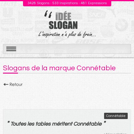
3428
Slogans -
533
Inspirations -
481
Expressions
Aller
au
Slogans de la marque Connétable
contenu
Connétable
"
"
Toutes
les
tables
méritent
Connétable