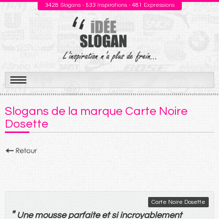
3428
Slogans -
533
Inspirations -
481
Expressions
Aller
au
Slogans de la marque Carte Noire
contenu
Dosette
Carte Noire Dosette
"
Une
mousse
parfaite
et
si
incroyablement