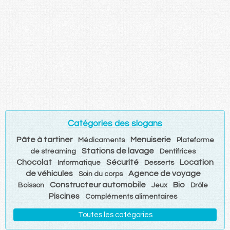
Catégories des slogans
Pâte à tartiner
Menuiserie
Médicaments
Plateforme
Stations de lavage
de streaming
Dentifrices
Chocolat
Sécurité
Location
Informatique
Desserts
de véhicules
Agence de voyage
Soin du corps
Constructeur automobile
Bio
Boisson
Jeux
Drôle
Piscines
Compléments alimentaires
Toutes les catégories