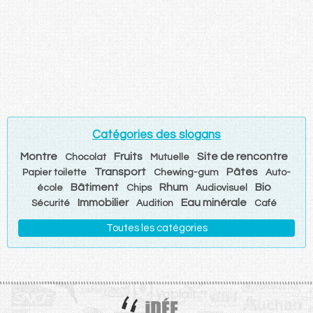
Catégories des slogans
Montre
Fruits
Site de rencontre
Chocolat
Mutuelle
Transport
Pâtes
Papier toilette
Chewing-gum
Auto-
Bâtiment
Rhum
Bio
école
Chips
Audiovisuel
Immobilier
Eau minérale
Sécurité
Audition
Café
Toutes les catégories