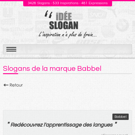
3428
Slogans -
533
Inspirations -
481
Expressions
Aller
au
Slogans de la marque Babbel
contenu
Babbel
"
"
Redécouvrez
l'
apprentissage
des
langues