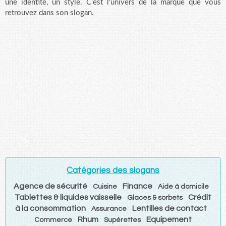
une identité, un style. C'est l'univers de la marque que vous
retrouvez dans son slogan.
Catégories des slogans
Agence de sécurité
Finance
Cuisine
Aide à domicile
Tablettes & liquides vaisselle
Crédit
Glaces & sorbets
à la consommation
Lentilles de contact
Assurance
Rhum
Equipement
Commerce
Supérettes