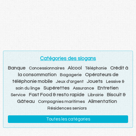
Catégories des slogans
Banque
Alcool
Crédit à
Concessionnaires
Téléphonie
la consommation
Opérateurs de
Bagagerie
téléphonie mobile
Jouets
Jeux d'argent
Lessive &
Supérettes
Entretien
soin du linge
Assurance
Fast Food & resto rapide
Biscuit &
Service
Librairie
Gâteau
Alimentation
Compagnies maritimes
Résidences seniors
Toutes les catégories