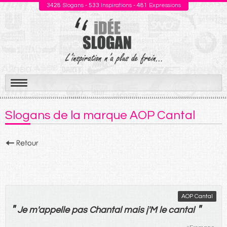
3428
Slogans -
533
Inspirations -
481
Expressions
Aller
au
Slogans de la marque AOP Cantal
contenu
AOP Cantal
"
"
Je
m'
appelle
pas
Chantal
mais
j'M
le
cantal