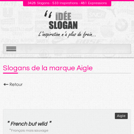
3428
Slogans -
533
Inspirations -
481
Expressions
Aller
au
Slogans de la marque Aigle
contenu
Aigle
"
"
French but wild
*
Français mais sauvage