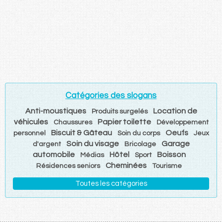
Catégories des slogans
Anti-moustiques
Location de
Produits surgelés
véhicules
Papier toilette
Chaussures
Développement
Biscuit & Gâteau
Oeufs
personnel
Soin du corps
Jeux
Soin du visage
Garage
d'argent
Bricolage
automobile
Hôtel
Boisson
Médias
Sport
Cheminées
Résidences seniors
Tourisme
Toutes les catégories