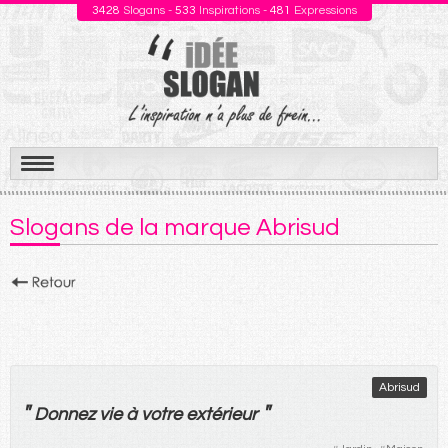
3428
Slogans -
533
Inspirations -
481
Expressions
Aller
au
Slogans de la marque Abrisud
contenu
Abrisud
"
"
Donnez
vie
à
votre
extérieur