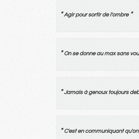
"
"
Agir
pour
sortir
de
l'
ombre
"
On
se
donne
au
max
sans
vou
"
Jamais
à
genoux
toujours
deb
"
C'
est
en
communiquant
qu'
on