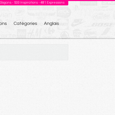
Slogans -
533
Inspirations -
481
Expressions
ons
Catégories
Anglais