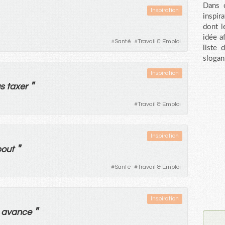
Dans c
Inspiration
inspir
dont l
idée a
#
Santé
#
Travail & Emploi
liste 
slogan
Inspiration
"
s
taxer
#
Travail & Emploi
Inspiration
"
out
#
Santé
#
Travail & Emploi
Inspiration
"
avance