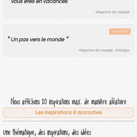
"
"
Vous
êtes
en
vacances
#
Agence de voyage
Inspiration
"
"
Un
pas
vers
le
monde
#
Agence de voyage
#
Voyage
Nous affichons 20 inspirations max. de manière aléatoire
Les inspirations & accroches
Une thématique, des inspirations, des idées