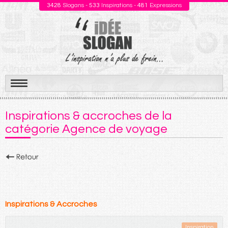
3428
Slogans -
533
Inspirations -
481
Expressions
Aller
au
Inspirations & accroches de la
contenu
catégorie Agence de voyage
Inspirations & Accroches
Inspiration