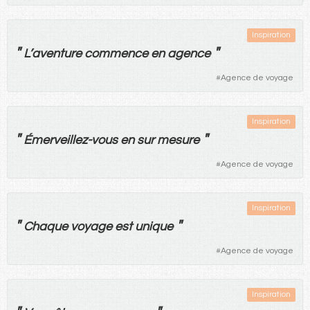
Inspiration
"
"
L’
aventure
commence
en
agence
#
Agence de voyage
Inspiration
"
"
Émerveillez
-
vous
en
sur
mesure
#
Agence de voyage
Inspiration
"
"
Chaque
voyage
est
unique
#
Agence de voyage
Inspiration