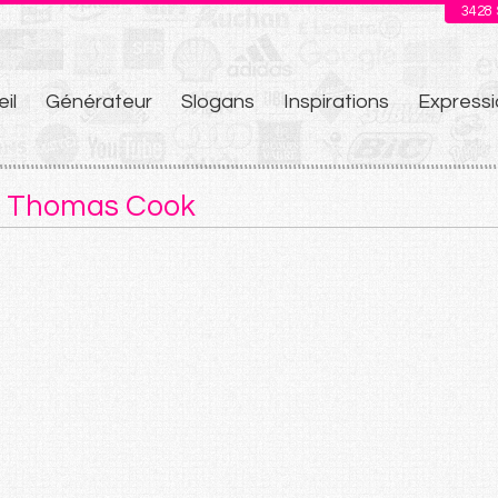
3428
il
Générateur
Slogans
Inspirations
Expressi
u
e Thomas Cook