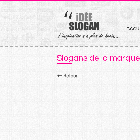
Aller
Accue
au
conten
Slogans de la marqu