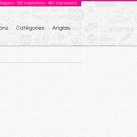
Slogans -
533
Inspirations -
481
Expressions
ons
Catégories
Anglais