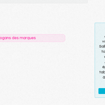
logans des marques
v
Sal
to
é
tab
à