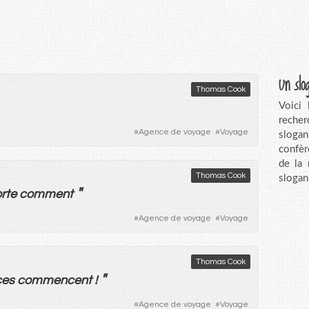
Un slo
Thomas Cook
Voici
recher
#
Agence de voyage
#
Voyage
sloga
confèr
de la
Thomas Cook
slogan
"
rte
comment
#
Agence de voyage
#
Voyage
Thomas Cook
"
ces
commencent
!
#
Agence de voyage
#
Voyage