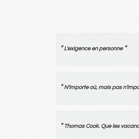
"
"
L'
exigence
en
personne
"
N'importe
où
,
mais
pas
n'impo
"
Thomas Cook.
Que
les
vacan