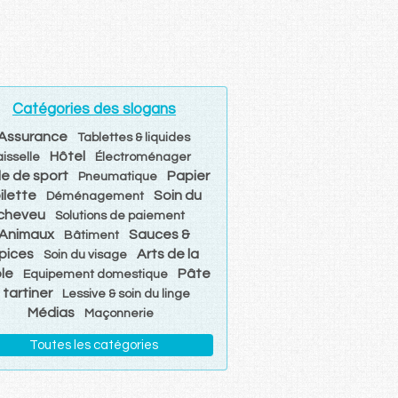
Catégories des slogans
Assurance
Tablettes & liquides
Hôtel
aisselle
Électroménager
le de sport
Papier
Pneumatique
ilette
Soin du
Déménagement
cheveu
Solutions de paiement
Animaux
Sauces &
Bâtiment
pices
Arts de la
Soin du visage
le
Pâte
Equipement domestique
 tartiner
Lessive & soin du linge
Médias
Maçonnerie
Toutes les catégories