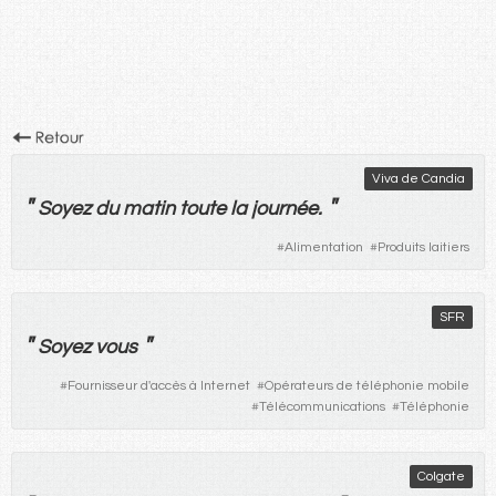
Viva de Candia
"
"
Soyez
du
matin
toute
la
journée
.
#
Alimentation
#
Produits laitiers
SFR
"
"
Soyez
vous
#
Fournisseur d'accès à Internet
#
Opérateurs de téléphonie mobile
#
Télécommunications
#
Téléphonie
Colgate