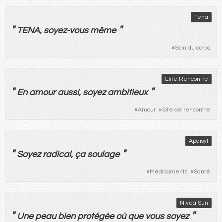
Tena
"
"
TENA,
soyez
-
vous
même
#
Soin du corps
Elite Rencontre
"
"
En
amour
aussi
,
soyez
ambitieux
#
Amour
#
Site de rencontre
Apaisyl
"
"
Soyez
radical
,
ça
soulage
#
Médicaments
#
Santé
Nivea Sun
"
"
Une
peau
bien
protégée
où
que
vous
soyez