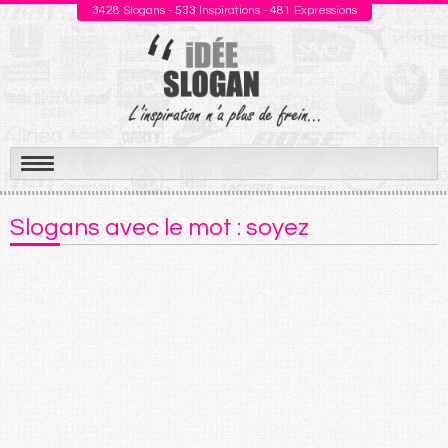
3428
Slogans -
533
Inspirations -
481
Expressions
Aller
au
Slogans avec le mot : soyez
contenu