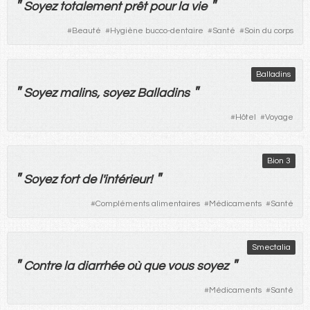
"
"
Soyez
totalement
prêt
pour
la
vie
#
Beauté
#
Hygiène bucco-dentaire
#
Santé
#
Soin du corps
Balladins
"
"
Soyez
malins
,
soyez
Balladins
#
Hôtel
#
Voyage
Bion 3
"
"
Soyez
fort
de
l'
intérieur
!
#
Compléments alimentaires
#
Médicaments
#
Santé
Smectalia
"
"
Contre
la
diarrhée
où
que
vous
soyez
#
Médicaments
#
Santé