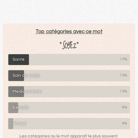
Top catégories avec ce mot
"SOYEZ"
Santé
17%
Soin du corps
13%
Médicaments
13%
Beauté
8%
Amour
4%
Les catégories où le mot apparaît le plus souvent.