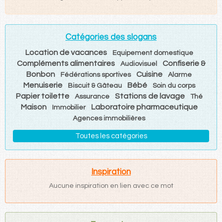
Catégories des slogans
Location de vacances
Equipement domestique
Compléments alimentaires
Confiserie &
Audiovisuel
Bonbon
Cuisine
Fédérations sportives
Alarme
Menuiserie
Bébé
Biscuit & Gâteau
Soin du corps
Papier toilette
Stations de lavage
Assurance
Thé
Maison
Laboratoire pharmaceutique
Immobilier
Agences immobilières
Toutes les catégories
Inspiration
Aucune inspiration en lien avec ce mot