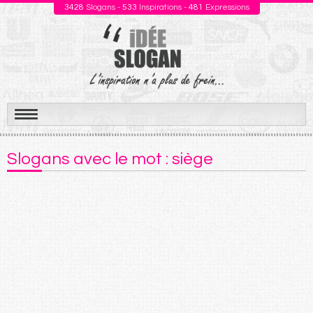
3428
Slogans -
533
Inspirations -
481
Expressions
Aller
au
Slogans avec le mot : siège
contenu