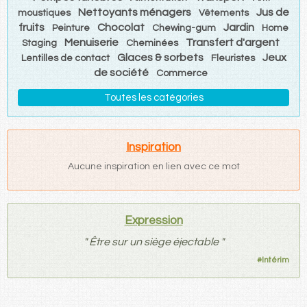
Nettoyants ménagers
Jus de
moustiques
Vêtements
fruits
Chocolat
Jardin
Peinture
Chewing-gum
Home
Menuiserie
Transfert d'argent
Staging
Cheminées
Glaces & sorbets
Jeux
Lentilles de contact
Fleuristes
de société
Commerce
Toutes les catégories
Inspiration
Aucune inspiration en lien avec ce mot
Expression
"
Être sur un siège éjectable
"
#
Intérim