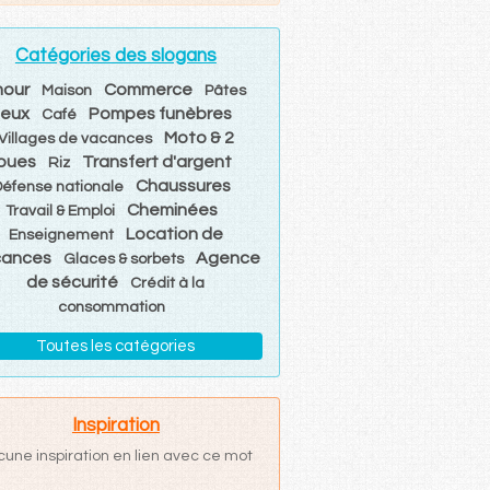
Catégories des slogans
our
Commerce
Maison
Pâtes
Jeux
Pompes funèbres
Café
Moto & 2
Villages de vacances
oues
Transfert d'argent
Riz
Chaussures
éfense nationale
Cheminées
Travail & Emploi
Location de
Enseignement
cances
Agence
Glaces & sorbets
de sécurité
Crédit à la
consommation
Toutes les catégories
Inspiration
cune inspiration en lien avec ce mot