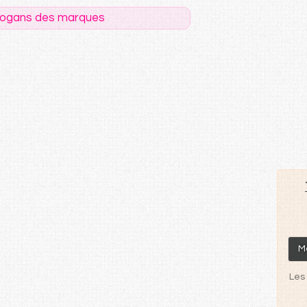
logans des marques
M
Les 