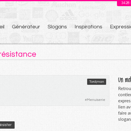
3428
il
Générateur
Slogans
Inspirations
Expressi
u
 résistance
Un mot
Tordjman
Retrou
contie
#
Menuiserie
expres
lien a
faire 
slogan
ésister