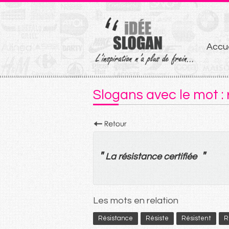
Aller
Accue
au
conten
Slogans avec le mot :
"
"
La
résistance
certifiée
Les mots en relation
Résistance
Résiste
Résistent
R