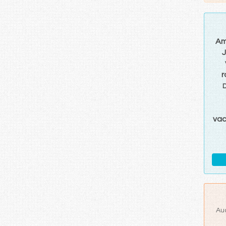
Am
r
D
va
Au