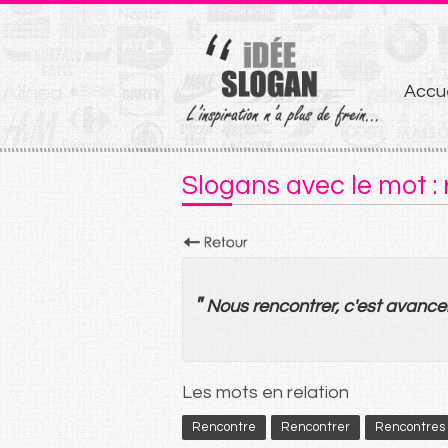
Aller
Accue
au
conten
Slogans avec le mot :
"
Nous
rencontrer
, c'
est
avance
Les mots en relation
Rencontre
Rencontrer
Rencontres