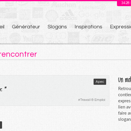
3428
il
Générateur
Slogans
Inspirations
Expressi
u
 rencontrer
Un mot
Apec
"
Retrou
r
.
contie
#
Travail & Emploi
expres
lien a
faire 
slogan