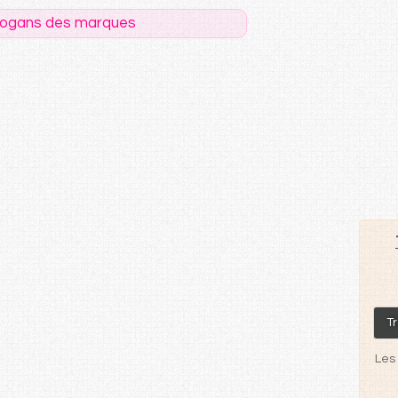
logans des marques
Tr
Les 