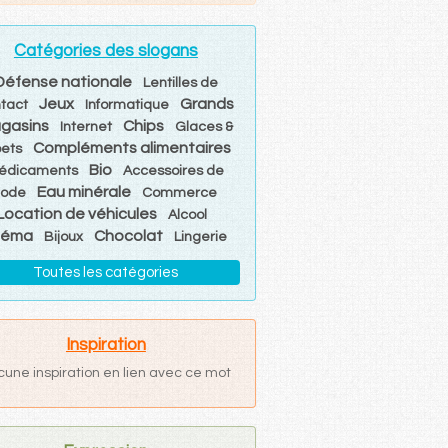
Catégories des slogans
Défense nationale
Lentilles de
Jeux
Grands
tact
Informatique
gasins
Chips
Internet
Glaces &
Compléments alimentaires
bets
Bio
édicaments
Accessoires de
Eau minérale
ode
Commerce
Location de véhicules
Alcool
néma
Chocolat
Bijoux
Lingerie
Toutes les catégories
Inspiration
cune inspiration en lien avec ce mot