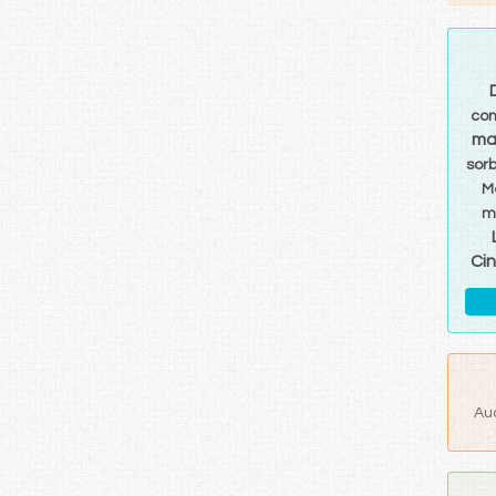
con
ma
sor
M
m
Ci
Au